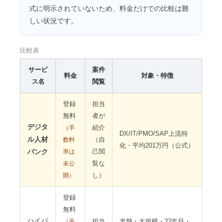
式に明示されていないため、料金だけでの比較は難
しい状況です。
比較表
サービ
案件
料金
対象・特徴
ス名
閲覧
登録
担当
無料
者が
デジタ
紹介
（手
DX/IT/PMO/SAP上流特
ル人材
（自
数料
化・平均201万円（公式）
バンク
己閲
率は
覧な
未公
し）
開）
登録
無料
ハイパ
担当
老舗・大規模・22年目・
（手