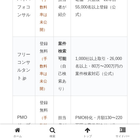
フォコ
者が
55,000名以上登録（公
数料
ンサル
紹介
式）
率は
未公
開）
登録
案件
無料
検索
フリー
可能
1,000社以上取引・26,000
（手
コンサ
（自
名以上・80万〜200万円の
数料
ルタン
己検
案件検索対応（公式）
率は
ト.jp
索あ
未公
り）
開）
登録
無料
PMO
担当
PMO特化・月額130〜220
（手
ジョブ
者が
万円の案件例あり（公
数料
ズ
紹介
式）
率は
ホーム
検索
トップ
サイドバー