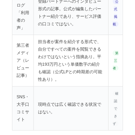
登録パートナーへのインタビュー
公
ログ
形式の記事。公式が編集したパー
式
「利用
トナー紹介であり、サービス評価
掲
者の
の口コミではない。
載
声」
担当者が案件を紹介する形式で、
第三者
自分ですべての案件を閲覧できる
メディ
第
わけではないという指摘あり。平
ア（レ
三
均193万円という単価数字の紹介
ビュー
者
も確認（公式LPとの時期差の可能
記事）
性あり）。
確
SNS・
認
大手口
現時点では広く確認できる状況で
で
コミサ
はない。
き
イト
ず