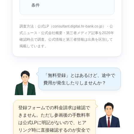
条件
調査方法：公式LP（consultant.digital.hr-bank.co.jp）・公
式ニュース・公式会社概要・第三者メディア記事を2026年
確認時点で調査。公式情報と第三者情報は出典を区別して
掲載しています。
「無料登録」とはあるけど、途中で
費用が発生したりしませんか？
登録フォームでの料金請求は確認で
きません。ただし参画後の手数料率
は公式LPに明記がないので、ヒア
リング時に直接確認するのが安全で